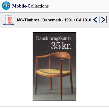
M
o
b
ile-
C
ollections
MC-Timbres
/
Danemark
/
1991
/
CA 1010