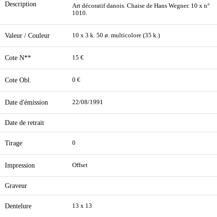
Description
Art décoratif danois. Chaise de Hans Wegner. 10 x n°
1010.
Valeur / Couleur
10 x 3 k. 50 ø. multicolore (35 k.)
Cote N**
15 €
Cote Obl.
0 €
Date d'émission
22/08/1991
Date de retrait
Tirage
0
Impression
Offset
Graveur
Dentelure
13 x 13