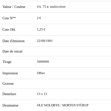
Valeur / Couleur
4 k. 75 ø. multicolore
Cote N**
2 €
Cote Obl.
1,25 €
Date d'émission
22/08/1991
Date de retrait
Tirage
5600000
Impression
Offset
Graveur
Dentelure
13 x 13
Dessinateur
OLE WOLDBYE / MORTEN STÜRUP