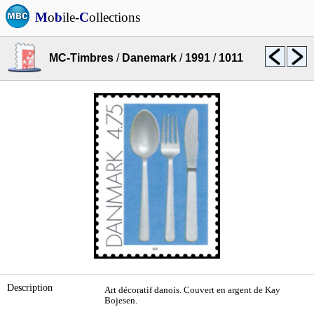
M
o
b
ile-
C
ollections
MC-Timbres
/
Danemark
/
1991
/
1011
Description
Art décoratif danois. Couvert en argent de Kay
Bojesen.