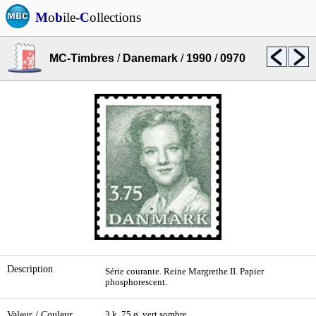
M
o
b
ile-
C
ollections
MC-Timbres
/
Danemark
/
1990
/
0970
Description
Série courante. Reine Margrethe II. Papier
phosphorescent.
Valeur / Couleur
3 k. 75 ø. vert sombre