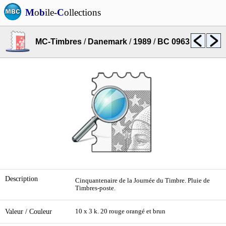
M
o
b
ile-
C
ollections
MC-Timbres
/
Danemark
/
1989
/
BC 0963
Description
Cinquantenaire de la Journée du Timbre. Pluie de
Timbres-poste.
Valeur / Couleur
10 x 3 k. 20 rouge orangé et brun