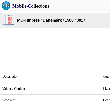
M
o
b
ile-
C
ollections
MC-Timbres
/
Danemark
/
1988
/
0917
Description
400èm
Valeur / Couleur
3 k. a
Cote N**
1,25 