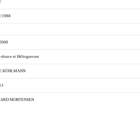
€
2/1988
5000
e-douce et Héliogravure
E KÜHLMANN
13
HARD MORTENSEN