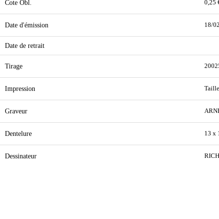
Cote Obl.
0,25 
Date d'émission
18/0
Date de retrait
Tirage
2002
Impression
Taill
Graveur
ARN
Dentelure
13 x 
Dessinateur
RIC