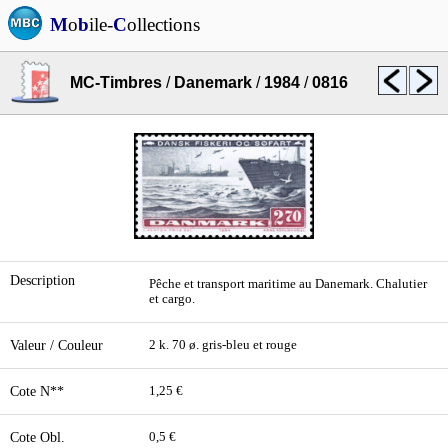
M
o
b
ile-
C
ollections
MC-Timbres
/
Danemark
/
1984
/
0816
Description
Pêche et transport maritime au Danemark. Chalutier
et cargo.
Valeur / Couleur
2 k. 70 ø. gris-bleu et rouge
Cote N**
1,25 €
Cote Obl.
0,5 €