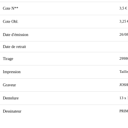
Cote N**
3,5 €
Cote Obl.
3,25 
Date d'émission
26/0
Date de retrait
Tirage
2998
Impression
Taill
Graveur
JOS
Dentelure
13 x 
Dessinateur
PRIM