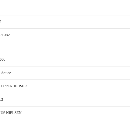
€
8/1982
000
e-douce
H OPPENHEUSER
13
US NIELSEN