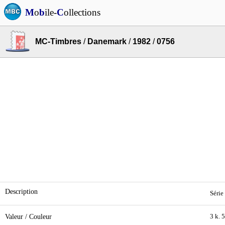
M
o
b
ile-
C
ollections
MC-Timbres
/
Danemark
/
1982
/
0756
Description
Série
Valeur / Couleur
3 k. 