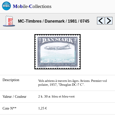
M
o
b
ile-
C
ollections
MC-Timbres
/
Danemark
/
1981
/
0745
Description
Vols aériens à travers les âges. Avions. Premier vol
polaire, 1957, "Douglas DC-7 C".
Valeur / Couleur
2 k. 30 ø. bleu et bleu-vert
Cote N**
1,25 €