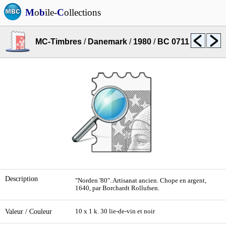
M
o
b
ile-
C
ollections
MC-Timbres
/
Danemark
/
1980
/
BC 0711
Description
"Norden '80". Artisanat ancien. Chope en argent,
1640, par Borchardt Rollufsen.
Valeur / Couleur
10 x 1 k. 30 lie-de-vin et noir