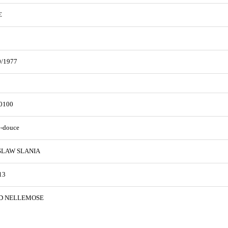
€
0/1977
0100
e-douce
SLAW SLANIA
13
D NELLEMOSE