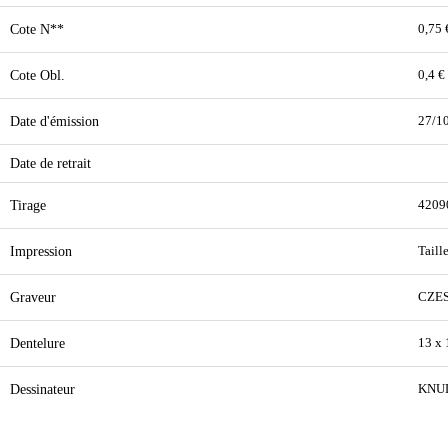
Cote N**
0,75 
Cote Obl.
0,4 €
Date d'émission
27/1
Date de retrait
Tirage
4209
Impression
Taill
Graveur
CZE
Dentelure
13 x 
Dessinateur
KNU