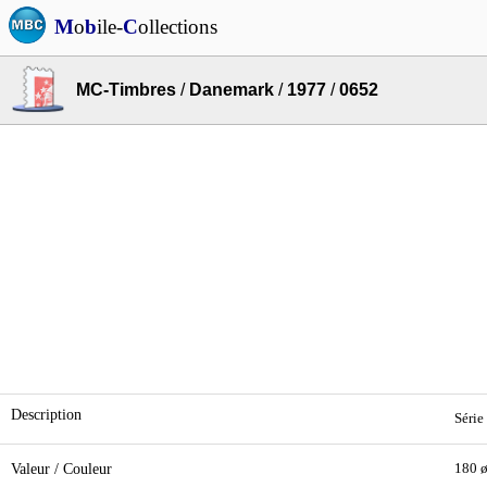
M
o
b
ile-
C
ollections
MC-Timbres
/
Danemark
/
1977
/
0652
Description
Série
Valeur / Couleur
180 ø