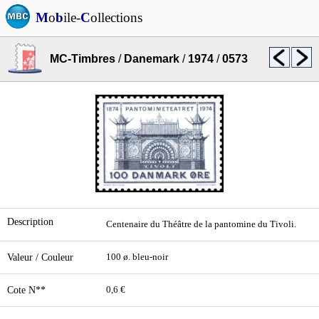
M
o
b
ile-
C
ollections
MC-Timbres
/
Danemark
/
1974
/
0573
Description
Centenaire du Théâtre de la pantomine du Tivoli.
Valeur / Couleur
100 ø. bleu-noir
Cote N**
0,6 €