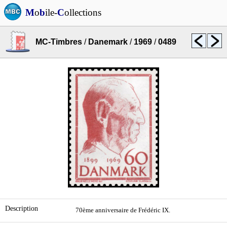
M
o
b
ile-
C
ollections
MC-Timbres
/
Danemark
/
1969
/
0489
Description
70ème anniversaire de Frédéric IX.