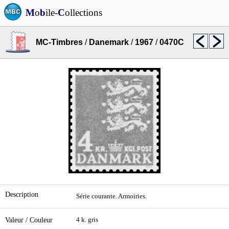
M
o
b
ile-
C
ollections
MC-Timbres
/
Danemark
/
1967
/
0470C
Description
Série courante. Armoiries.
Valeur / Couleur
4 k. gris