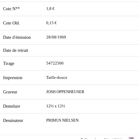
Cote N**
1,8 €
Cote Obl.
0,15 €
Date d'émission
28/08/1969
Date de retrait
Tirage
54722500
Impression
Taille-douce
Graveur
JOSH OPPENHEUSER
Dentelure
12½ x 12½
Dessinateur
PRIMUS NIELSEN