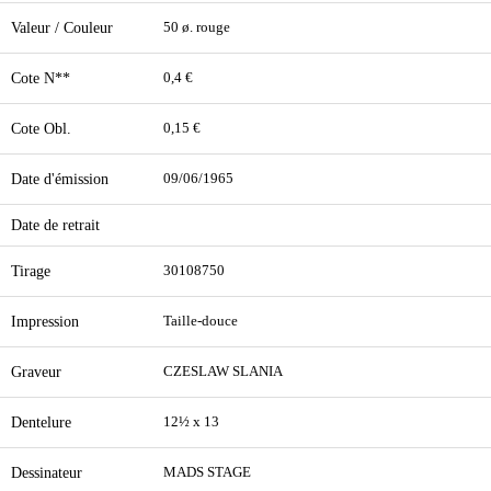
Valeur / Couleur
50 ø. rouge
Cote N**
0,4 €
Cote Obl.
0,15 €
Date d'émission
09/06/1965
Date de retrait
Tirage
30108750
Impression
Taille-douce
Graveur
CZESLAW SLANIA
Dentelure
12½ x 13
Dessinateur
MADS STAGE