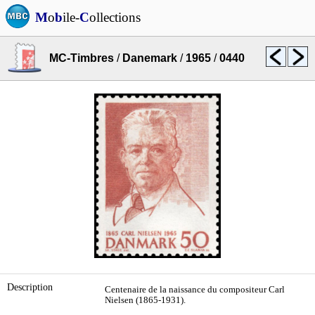
M
o
b
ile-
C
ollections
MC-Timbres
/
Danemark
/
1965
/
0440
Description
Centenaire de la naissance du compositeur Carl
Nielsen (1865-1931).