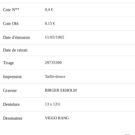
Cote N**
0,4 €
Cote Obl.
0,15 €
Date d'émission
11/05/1965
Date de retrait
Tirage
29735300
Impression
Taille-douce
Graveur
BIRGER EKHOLM
Dentelure
13 x 12½
Dessinateur
VIGGO BANG