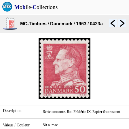
M
o
b
ile-
C
ollections
MC-Timbres
/
Danemark
/
1963
/
0423a
Description
Série courante. Roi Frédéric IX. Papier fluorescent.
Valeur / Couleur
50 ø. rose