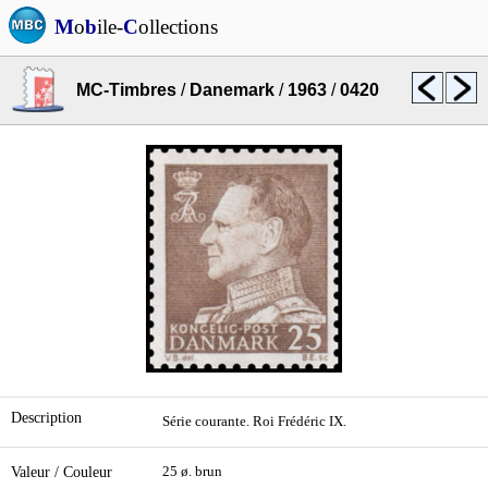
M
o
b
ile-
C
ollections
MC-Timbres
/
Danemark
/
1963
/
0420
Description
Série courante. Roi Frédéric IX.
Valeur / Couleur
25 ø. brun