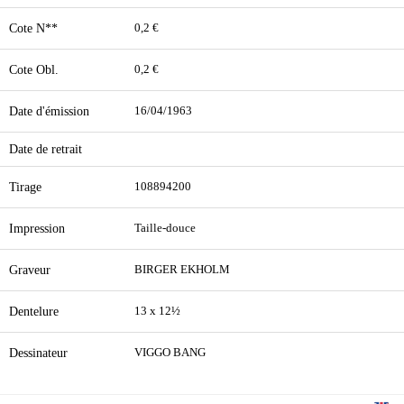
Cote N**
0,2 €
Cote Obl.
0,2 €
Date d'émission
16/04/1963
Date de retrait
Tirage
108894200
Impression
Taille-douce
Graveur
BIRGER EKHOLM
Dentelure
13 x 12½
Dessinateur
VIGGO BANG