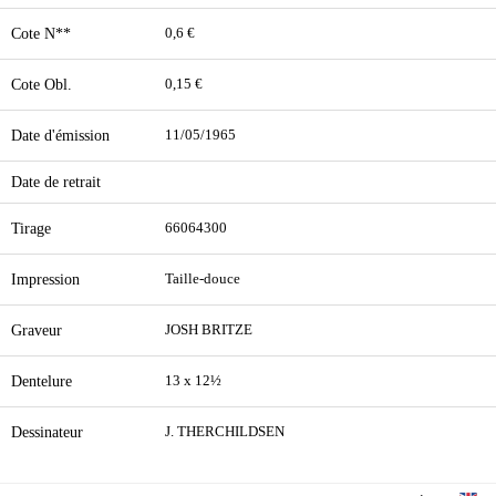
Cote N**
0,6 €
Cote Obl.
0,15 €
Date d'émission
11/05/1965
Date de retrait
Tirage
66064300
Impression
Taille-douce
Graveur
JOSH BRITZE
Dentelure
13 x 12½
Dessinateur
J. THERCHILDSEN