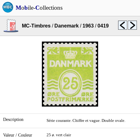
M
o
b
ile-
C
ollections
MC-Timbres
/
Danemark
/
1963
/
0419
Description
Série courante. Chiffre et vague. Double ovale.
Valeur / Couleur
25 ø. vert clair