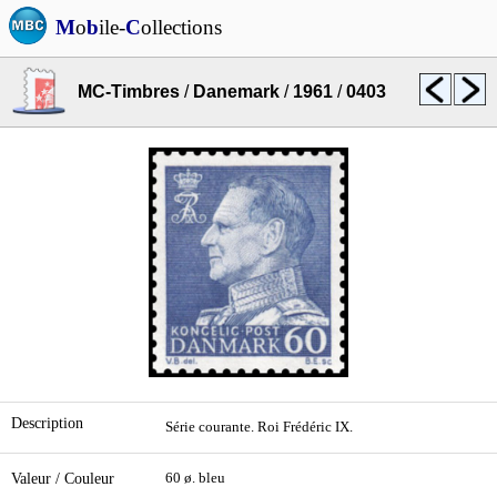
M
o
b
ile-
C
ollections
MC-Timbres
/
Danemark
/
1961
/
0403
Description
Série courante. Roi Frédéric IX.
Valeur / Couleur
60 ø. bleu