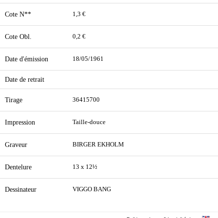
Cote N**
1,3 €
Cote Obl.
0,2 €
Date d'émission
18/05/1961
Date de retrait
Tirage
36415700
Impression
Taille-douce
Graveur
BIRGER EKHOLM
Dentelure
13 x 12½
Dessinateur
VIGGO BANG