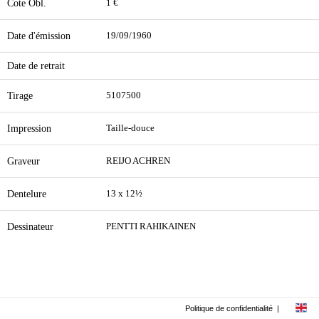
Cote Obl.
1 €
Date d'émission
19/09/1960
Date de retrait
Tirage
5107500
Impression
Taille-douce
Graveur
REIJO ACHREN
Dentelure
13 x 12½
Dessinateur
PENTTI RAHIKAINEN
Politique de confidentialité
|