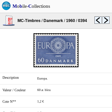
M
o
b
ile-
C
ollections
MC-Timbres
/
Danemark
/
1960
/
0394
Description
Europa.
Valeur / Couleur
60 ø. bleu
Cote N**
1,2 €