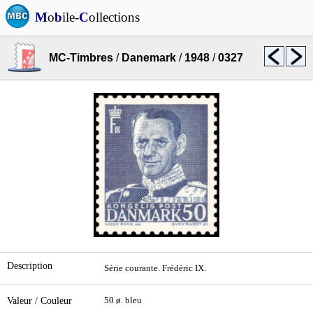
M
o
b
ile-
C
ollections
MC-Timbres
/
Danemark
/
1948
/
0327
Description
Série courante. Frédéric IX.
Valeur / Couleur
50 ø. bleu