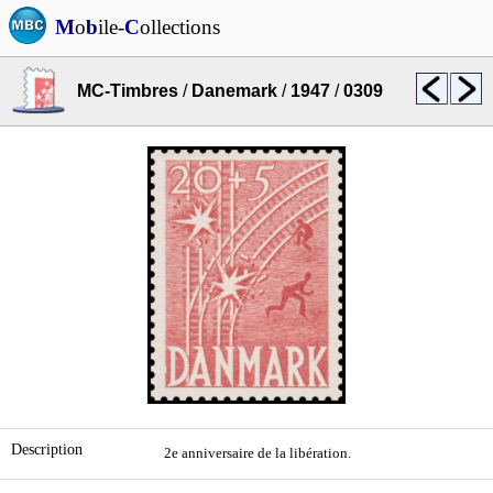
M
o
b
ile-
C
ollections
MC-Timbres
/
Danemark
/
1947
/
0309
Description
2e anniversaire de la libération.