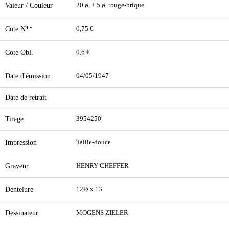
Valeur / Couleur
20 ø. + 5 ø. rouge-brique
Cote N**
0,75 €
Cote Obl.
0,6 €
Date d'émission
04/05/1947
Date de retrait
Tirage
3954250
Impression
Taille-douce
Graveur
HENRY CHEFFER
Dentelure
12½ x 13
Dessinateur
MOGENS ZIELER