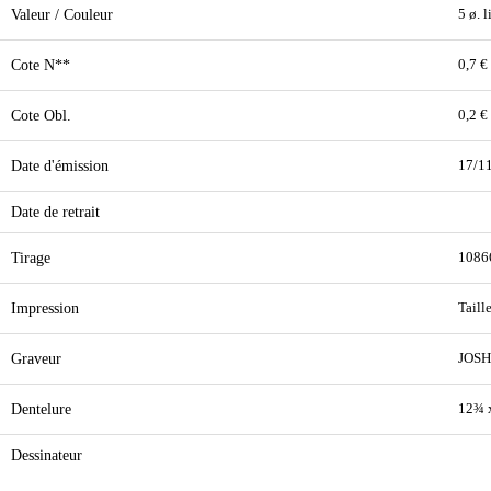
Valeur / Couleur
5 ø. 
Cote N**
0,7 €
Cote Obl.
0,2 €
Date d'émission
17/1
Date de retrait
Tirage
1086
Impression
Taill
Graveur
JOSH
Dentelure
12¾ 
Dessinateur