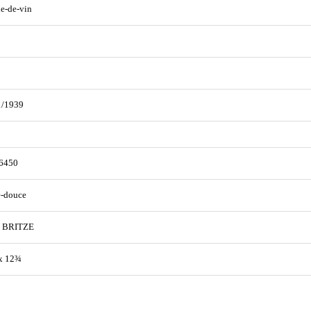
lie-de-vin
1/1939
6450
e-douce
 BRITZE
x 12¾