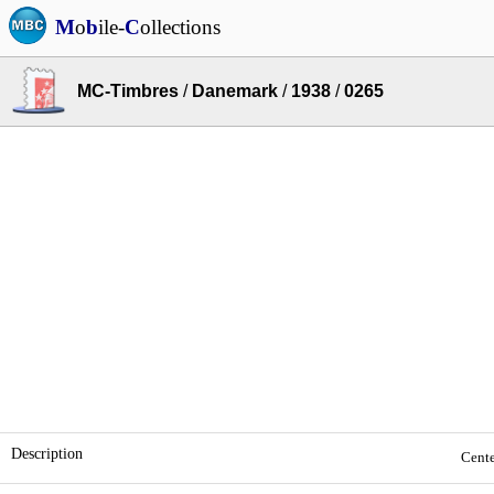
M
o
b
ile-
C
ollections
MC-Timbres
/
Danemark
/
1938
/
0265
Description
Cente