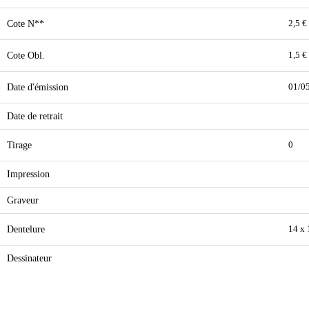
Cote N**
2,5 €
Cote Obl.
1,5 €
Date d'émission
01/0
Date de retrait
Tirage
0
Impression
Graveur
Dentelure
14 x
Dessinateur