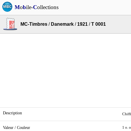
M
o
b
ile-
C
ollections
MC-Timbres
/
Danemark
/
1921
/
T 0001
Description
Chiff
Valeur / Couleur
1 o. 