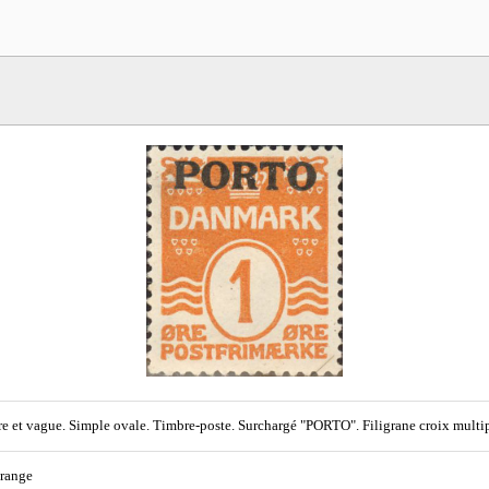
re et vague. Simple ovale. Timbre-poste. Surchargé "PORTO". Filigrane croix multip
orange