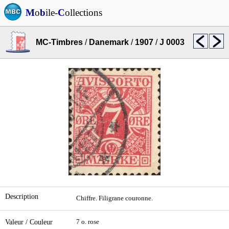
M
o
b
ile-
C
ollections
MC-Timbres
/
Danemark
/
1907
/
J 0003
Description
Chiffre. Filigrane couronne.
Valeur / Couleur
7 o. rose