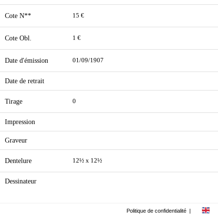
Cote N**
15 €
Cote Obl.
1 €
Date d'émission
01/09/1907
Date de retrait
Tirage
0
Impression
Graveur
Dentelure
12½ x 12½
Dessinateur
Politique de confidentialité
|