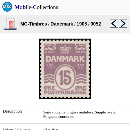
M
o
b
ile-
C
ollections
MC-Timbres
/
Danemark
/
1905
/
0052
Description
Série courante. Lignes ondulées. Simple ovale.
Filigrane couronne.