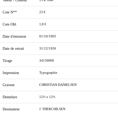
Valeur / Couleur
15 ø. lilas
Cote N**
23 €
Cote Obl.
1,8 €
Date d'émission
01/10/1905
Date de retrait
31/12/1926
Tirage
34150000
Impression
Typographie
Graveur
CHRISTIAN DANIELSEN
Dentelure
12½ x 12½
Dessinateur
J. THERCHILSEN