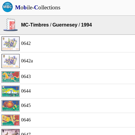
M
o
b
ile-
C
ollections
MC-Timbres
/
Guernesey
/
1994
0642
0642a
0643
0644
0645
0646
0647