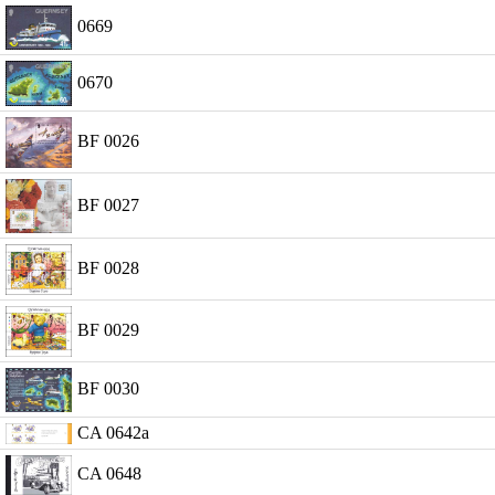
0669
0670
BF 0026
BF 0027
BF 0028
BF 0029
BF 0030
CA 0642a
CA 0648