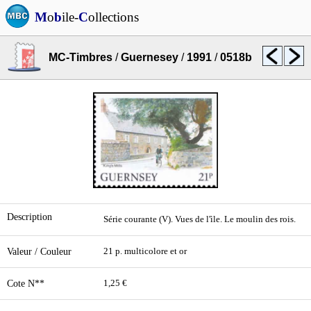
M
o
b
ile-
C
ollections
MC-Timbres
/
Guernesey
/
1991
/
0518b
Description
Série courante (V). Vues de l'ìle. Le moulin des rois.
Valeur / Couleur
21 p. multicolore et or
Cote N**
1,25 €