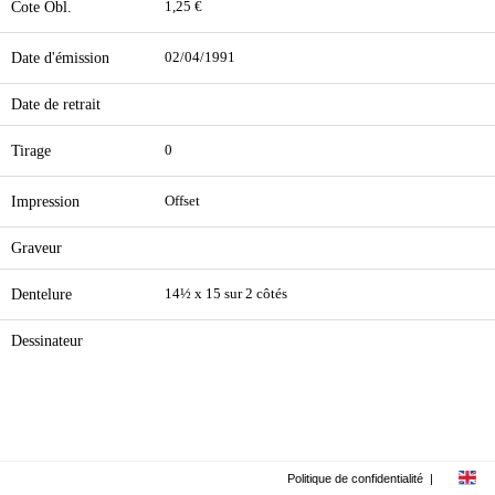
Cote Obl.
1,25 €
Date d'émission
02/04/1991
Date de retrait
Tirage
0
Impression
Offset
Graveur
Dentelure
14½ x 15 sur 2 côtés
Dessinateur
Politique de confidentialité
|