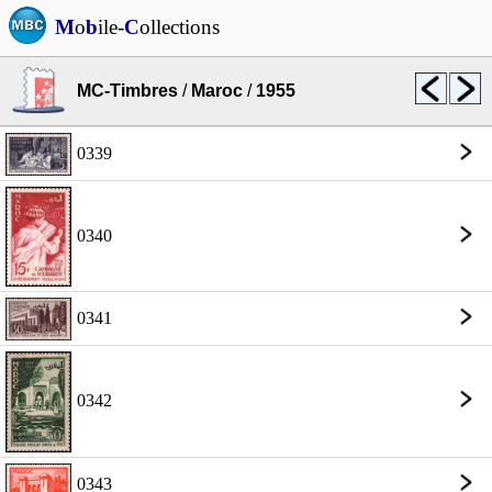
M
o
b
ile-
C
ollections
MC-Timbres
/
Maroc
/
1955
0339
0340
0341
0342
0343