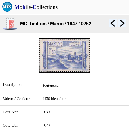
M
o
b
ile-
C
ollections
MC-Timbres
/
Maroc
/
1947
/
0252
Description
Forteresse.
Valeur / Couleur
1f50 bleu clair
Cote N**
0,3 €
Cote Obl.
0,2 €