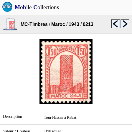
M
o
b
ile-
C
ollections
MC-Timbres
/
Maroc
/
1943
/
0213
Description
Tour Hassan à Rabat.
Valeur / Couleur
1f50 rouge