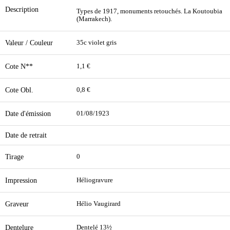
Description
Types de 1917, monuments retouchés. La Koutoubia
(Marrakech).
Valeur / Couleur
35c violet gris
Cote N**
1,1 €
Cote Obl.
0,8 €
Date d'émission
01/08/1923
Date de retrait
Tirage
0
Impression
Héliogravure
Graveur
Hélio Vaugirard
Dentelure
Dentelé 13½