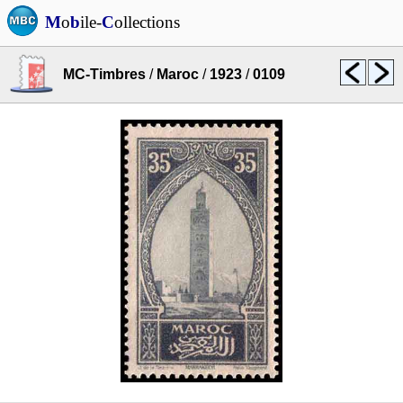
M
o
b
ile-
C
ollections
MC-Timbres
/
Maroc
/
1923
/
0109