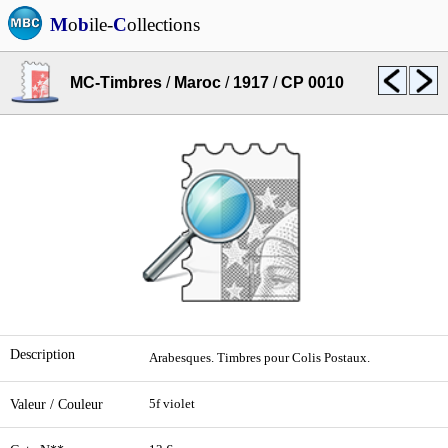
M
o
b
ile-
C
ollections
MC-Timbres
/
Maroc
/
1917
/
CP 0010
Description
Arabesques. Timbres pour Colis Postaux.
Valeur / Couleur
5f violet