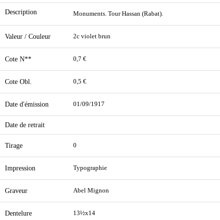
Description
Monuments. Tour Hassan (Rabat).
Valeur / Couleur
2c violet brun
Cote N**
0,7 €
Cote Obl.
0,5 €
Date d'émission
01/09/1917
Date de retrait
Tirage
0
Impression
Typographie
Graveur
Abel Mignon
Dentelure
13½x14