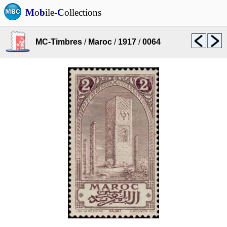
M
o
b
ile-
C
ollections
MC-Timbres
/
Maroc
/
1917
/
0064