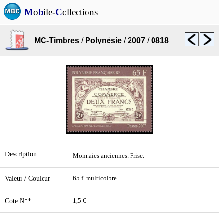
M
o
b
ile-
C
ollections
MC-Timbres
/
Polynésie
/
2007
/
0818
Description
Monnaies anciennes. Frise.
Valeur / Couleur
65 f. multicolore
Cote N**
1,5 €