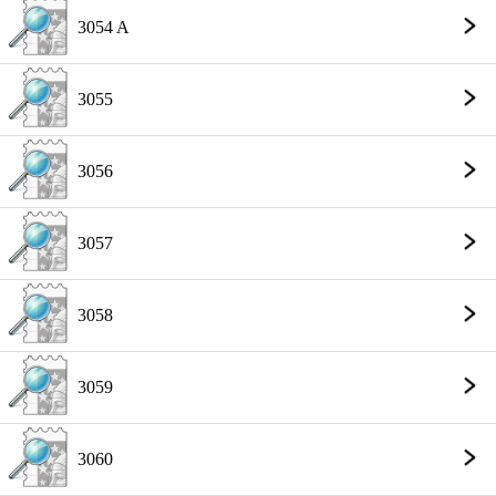
3054 A
3055
3056
3057
3058
3059
3060