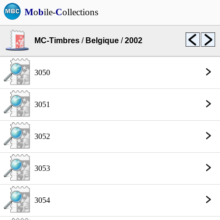
M
o
b
ile-
C
ollections
MC-Timbres
/
Belgique
/
2002
3050
3051
3052
3053
3054