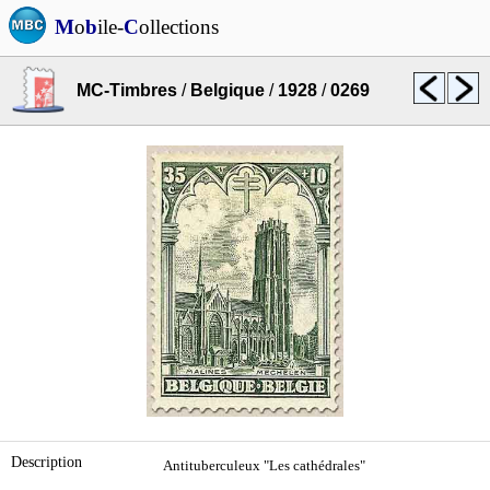
M
o
b
ile-
C
ollections
MC-Timbres
/
Belgique
/
1928
/
0269
Description
Antituberculeux "Les cathédrales"