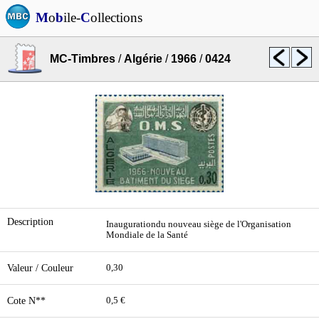
M
o
b
ile-
C
ollections
MC-Timbres
/
Algérie
/
1966
/
0424
Description
Inaugurationdu nouveau siège de l'Organisation
Mondiale de la Santé
Valeur / Couleur
0,30
Cote N**
0,5 €