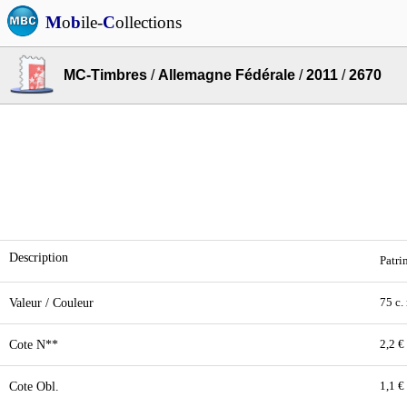
M
o
b
ile-
C
ollections
MC-Timbres
/
Allemagne Fédérale
/
2011
/
2670
Description
Patr
Valeur / Couleur
75 c.
Cote N**
2,2 €
Cote Obl.
1,1 €