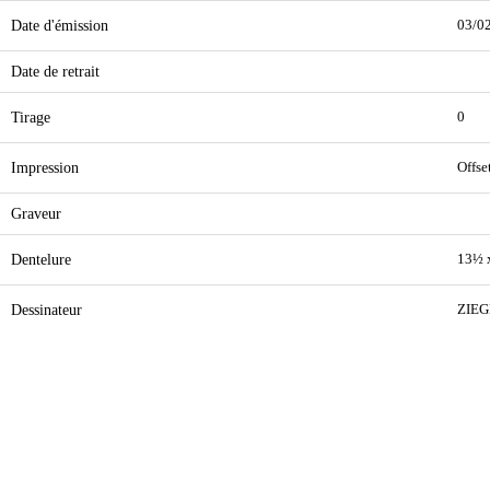
Date d'émission
03/0
Date de retrait
Tirage
0
Impression
Offse
Graveur
Dentelure
13½ 
Dessinateur
ZIE