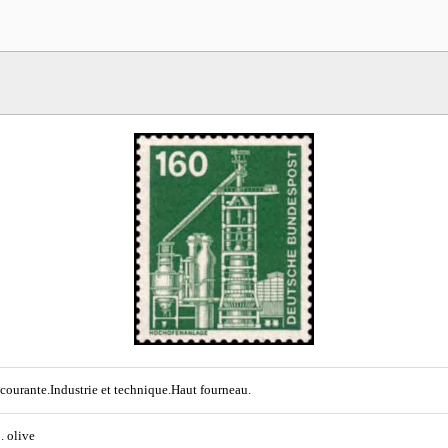
 courante.Industrie et technique.Haut fourneau.
. olive