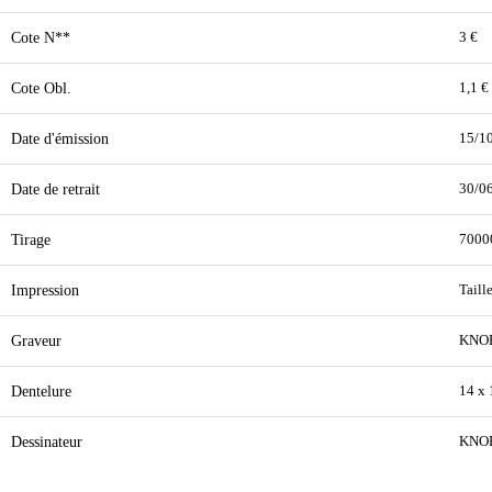
Cote N**
3 €
Cote Obl.
1,1 €
Date d'émission
15/1
Date de retrait
30/0
Tirage
7000
Impression
Taill
Graveur
KNO
Dentelure
14 x 
Dessinateur
KNO