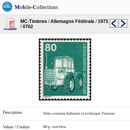
M
o
b
ile-
C
ollections
MC-Timbres
/
Allemagne Fédérale
/
1975
/
0702
Description
Série courante.Industrie et technique.Tracteur.
Valeur / Couleur
80 p. vert-bleu