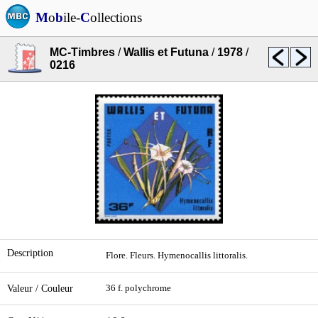
M
o
b
ile-
C
ollections
MC-Timbres
/
Wallis et Futuna
/
1978
/
0216
Description
Flore. Fleurs. Hymenocallis littoralis.
Valeur / Couleur
36 f. polychrome