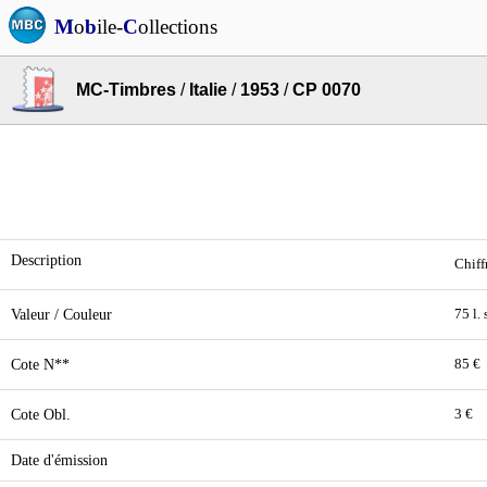
M
o
b
ile-
C
ollections
MC-Timbres
/
Italie
/
1953
/
CP 0070
Description
Chiff
Valeur / Couleur
75 l. 
Cote N**
85 €
Cote Obl.
3 €
Date d'émission