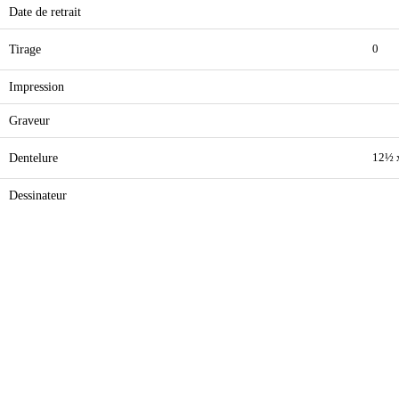
Date de retrait
Tirage
0
Impression
Graveur
Dentelure
12½ 
Dessinateur