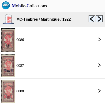
M
o
b
ile-
C
ollections
MC-Timbres
/
Martinique
/
1922
0086
0087
0088