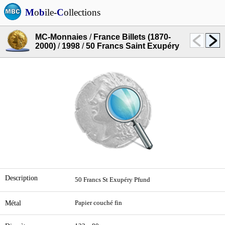
M
o
b
ile-
C
ollections
MC-Monnaies
/
France Billets (1870-
2000)
/
1998
/
50 Francs Saint Exupéry
Description
50 Francs St Exupéry Pfund
Métal
Papier couché fin