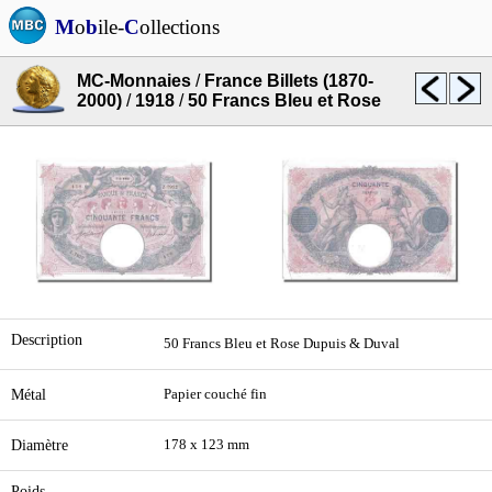
M
o
b
ile-
C
ollections
MC-Monnaies
/
France Billets (1870-
2000)
/
1918
/
50 Francs Bleu et Rose
Description
50 Francs Bleu et Rose Dupuis & Duval
Métal
Papier couché fin
Diamètre
178 x 123 mm
Poids