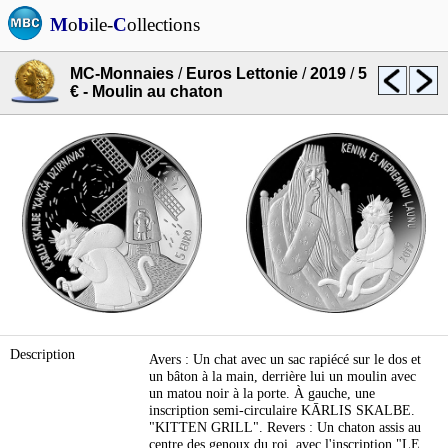
M
o
b
ile-
C
ollections
MC-Monnaies
/
Euros Lettonie
/
2019
/
5
€ - Moulin au chaton
Description
Avers : Un chat avec un sac rapiécé sur le dos et
un bâton à la main, derrière lui un moulin avec
un matou noir à la porte. À gauche, une
inscription semi-circulaire KĀRLIS SKALBE.
"KITTEN GRILL". Revers : Un chaton assis au
centre des genoux du roi, avec l'inscription "LE