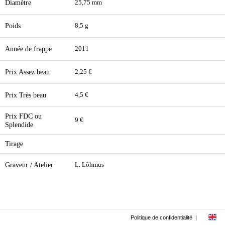
Diamètre
25,75 mm
Poids
8,5 g
Année de frappe
2011
Prix Assez beau
2,25 €
Prix Très beau
4,5 €
Prix FDC ou
9 €
Splendide
Tirage
Graveur / Atelier
L. Lõhmus
Politique de confidentialité
|