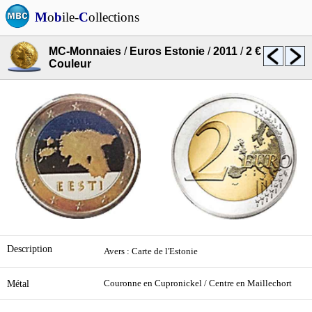
M
o
b
ile-
C
ollections
MC-Monnaies
/
Euros Estonie
/
2011
/
2 €
Couleur
Description
Avers : Carte de l'Estonie
Métal
Couronne en Cupronickel / Centre en Maillechort