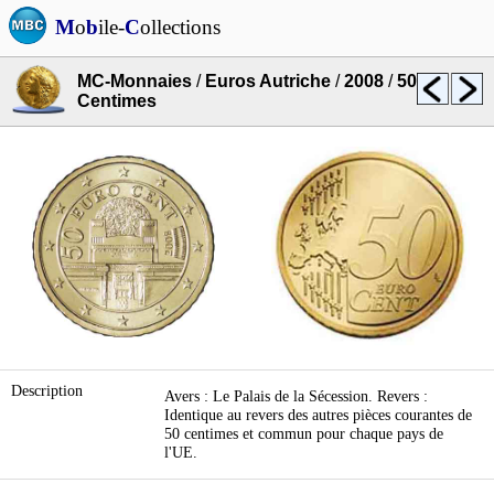
M
o
b
ile-
C
ollections
MC-Monnaies
/
Euros Autriche
/
2008
/
50
Centimes
Description
Avers : Le Palais de la Sécession. Revers :
Identique au revers des autres pièces courantes de
50 centimes et commun pour chaque pays de
l'UE.