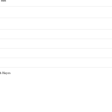
5 mm
th Hayes