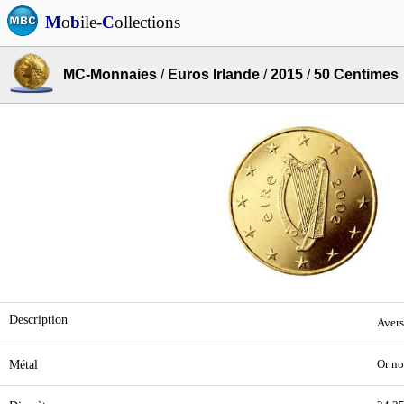
M
o
b
ile-
C
ollections
MC-Monnaies
/
Euros Irlande
/
2015
/
50 Centimes
Description
Avers
Métal
Or no