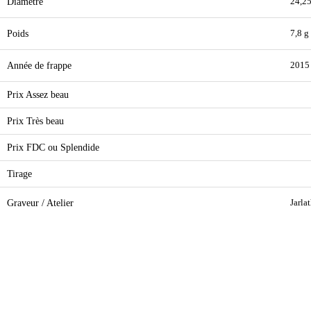
Diamètre
24,2
Poids
7,8 g
Année de frappe
2015
Prix Assez beau
Prix Très beau
Prix FDC ou Splendide
Tirage
Graveur / Atelier
Jarla