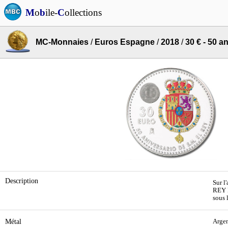
M
o
b
ile-
C
ollections
MC-Monnaies
/
Euros Espagne
/
2018
/
30 € - 50 a
Description
Sur l
REY D
sous 
Métal
Arge