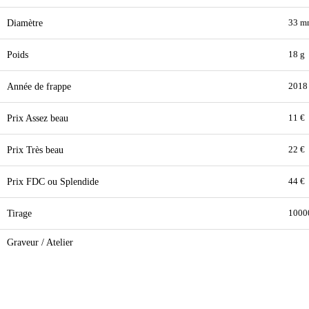
Diamètre
33 m
Poids
18 g
Année de frappe
2018
Prix Assez beau
11 €
Prix Très beau
22 €
Prix FDC ou Splendide
44 €
Tirage
1000
Graveur / Atelier